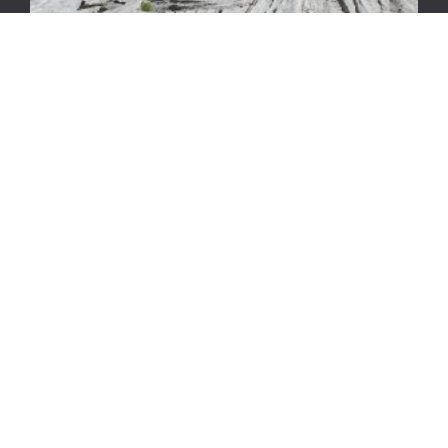
KLETTERN
TEAM-CHALLENGE AM FELS
In einem Klettergarten am Fusse der Alpspitze hochalpin
über Garmisch-Partenkirchen haben wir alle
Schwierigkeitsgrade, um aus einem Tag am Fels ein …
» Weiterlesen