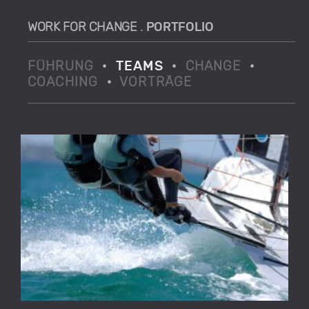
WORK FOR CHANGE .
PORTFOLIO
FÜHRUNG
·
TEAMS
·
CHANGE
·
COACHING
·
VORTRÄGE